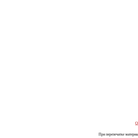
О
При перепечатке материал