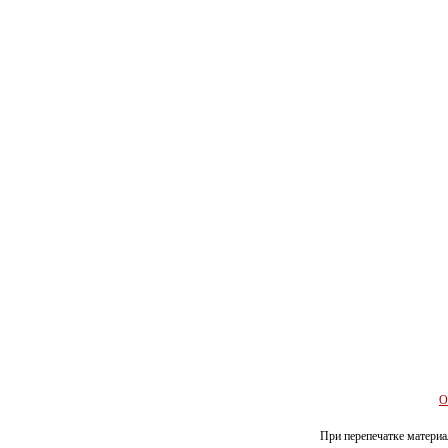
О
При перепечатке материал