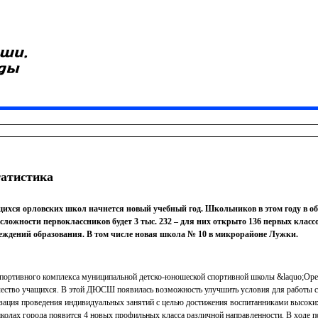
татистика
ащихся орловских школ начнется новый учебный год. Школьников в этом году в о
сложности первоклассников будет 3 тыс. 232 – для них открыто 136 первых классо
еждений образования. В том числе новая школа № 10 в микрорайоне Лужки.
 спортивного комплекса муниципальной детско-юношеской спортивной школы &laquo;Оре
чество учащихся. В этой ДЮСШ появилась возможность улучшить условия для работы с
зация проведения индивидуальных занятий с целью достижения воспитанниками высоких
школах города появится 4 новых профильных класса различной направленности. В ходе 