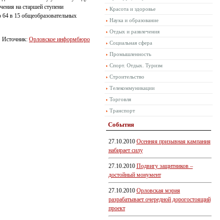
чения на старшей ступени
Красота и здоровье
о 64 в 15 общеобразовательных
Наука и образование
Отдых и развлечения
Источник:
Орловское информбюро
Социальная сфера
Промышленность
Спорт. Отдых. Туризм
Строительство
Телекоммуникации
Торговля
Транспорт
События
27.10.2010
Осенняя призывная кампания
набирает силу
27.10.2010
Подвигу защитников –
достойный монумент
27.10.2010
Орловская мэрия
разрабатывает очередной дорогостоящий
проект