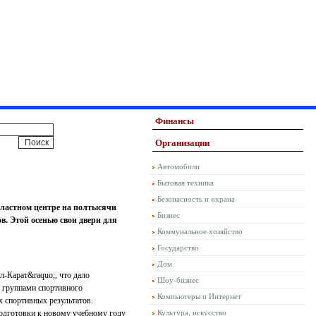
Финансы
Организации
Автомобили
Бытовая техника
Безопасность и охрана
бластном центре на полтысячи
Бизнес
в. Этой осенью свои двери для
Коммунальное хозяйство
Государство
Дом
л-Карат&raquo;, что дало
Шоу-бизнес
 группами спортивного
Компьютеры и Интернет
 спортивных результатов.
подготовки к новому учебному году
Культура, искусство