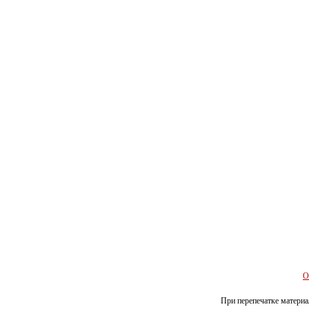
О
При перепечатке материал