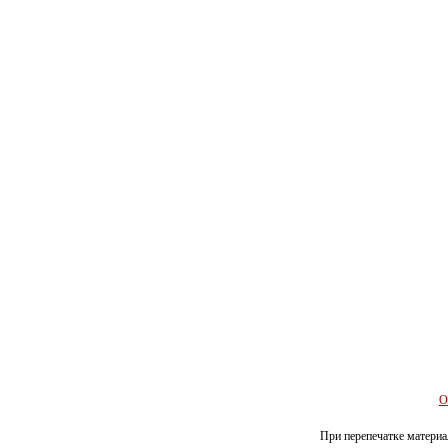
О
При перепечатке материал