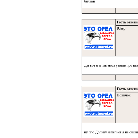
билайн
Гость
ответил
Юзер
Ды вот я и пытаюсь узнать про п
Гость
ответил
Новичок
ну про Долину интернет я не слыша