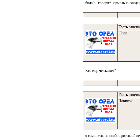
билайн .говорят нормально .когда
Гость
ответил
Юзер
Кто еще че скажет?
Гость
ответил
Новичок
я сам в ктв, но особо притензий 