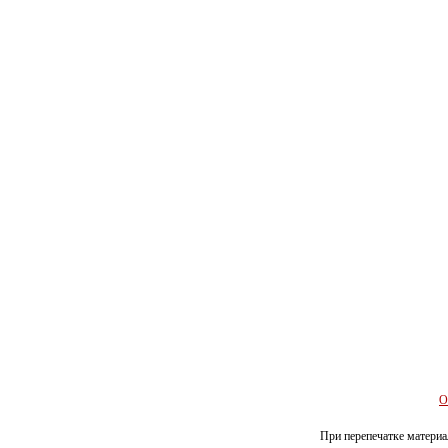
О
При перепечатке материал