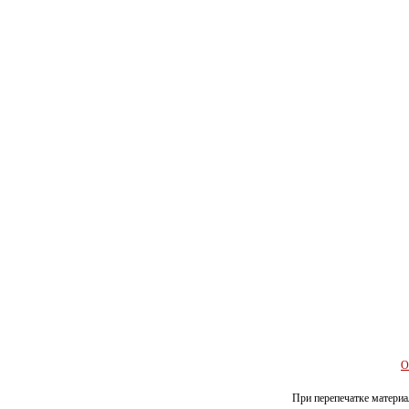
О
При перепечатке материал