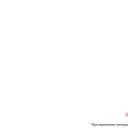
О
При перепечатке материал