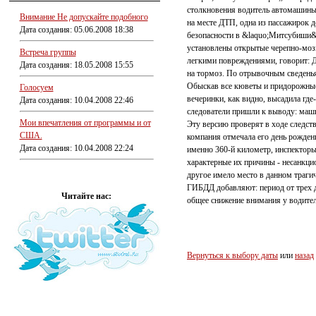
столкновения водитель автомашины 
Внимание Не допускайте подобного
на месте ДТП, одна из пассажирок 
Дата создания: 05.06.2008 18:38
безопасности в &laquo;Митсубиши&r
установлены открытые черепно-моз
Встреча группы
легкими повреждениями, говорит: Д
Дата создания: 18.05.2008 15:55
на тормоз. По отрывочным сведень
Обыскав все кюветы и придорожные 
Голосуем
вечеринки, как видно, высадила где
Дата создания: 10.04.2008 22:46
следователи пришли к выводу: машин
Мои впечатления от программы и от
Эту версию проверят в ходе следст
США.
компания отмечала его день рожден
Дата создания: 10.04.2008 22:24
именно 360-й километр, инспекторы
характерные их причины - несанкци
другое имело место в данном траги
ГИБДД добавляют: период от трех 
Читайте нас:
общее снижение внимания у водител
Вернуться к выбору даты
или
назад