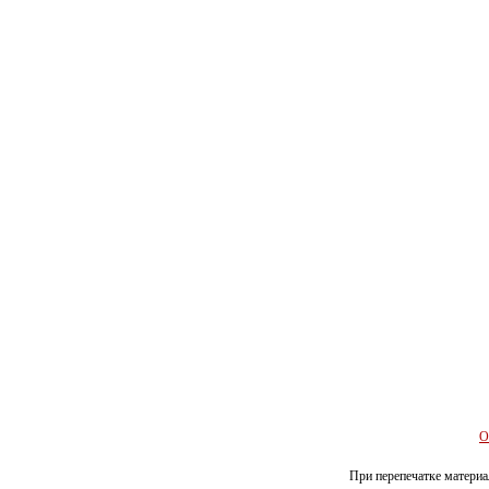
О
При перепечатке материал