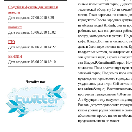
сильно повышается&raquo;. Директор
Свадебные фужеры для жениха и
технической обслуге у 16-ти качеле
невесты
месяц. Такая зарплата, по словам д
Дата создания: 27.06.2010 3:29
городского Совета народных депутат
не обижая людей &ndash; они не про
помогите
работать так, как они должны работ
Дата создания: 10.06.2010 15:02
аренду, коммунальные услуги. Но де
кафе: &laquo;Вот мы в частности, з
ГТО
деньги были перечислены на счет. К
Дата создания: 07.06.2010 14:22
квадратных метров, за которые мы п
БЕНЗИН
эти идут не в парк, а сразу в бюд
Дата создания: 03.06.2010 18:10
зал &laquo;Юбилейный&raquo;. Но о
миллиона. Пока власти ищут пути с
замком&raquo;. Под замок пора и п
председателя орловского городского
Читайте нас:
ухудшилось раза в три. Сейчас там 
вся отбита&raquo;. Восстанавливат
программу празднования 450-летия 
А в будущем году оскудеет и муниц
Рослов, депутат орловского городс
каком уровне родил решение о самоо
абсолютное, просто ничем не обосно
предсказать никто не может.