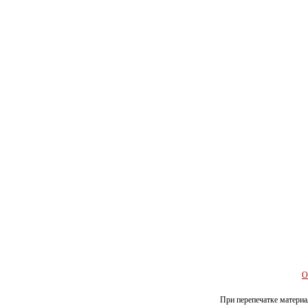
О
При перепечатке материал