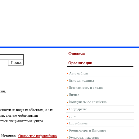
Финансы
Организации
Автомобили
Бытовая техника
Безопасность и охрана
ния.
Бизнес
Коммунальное хозяйство
Государство
асности на водных объектах, иных
лики, снятые мобильными
Дом
аться специалистами центра
Шоу-бизнес
Компьютеры и Интернет
Источник:
Орловское информбюро
Культура, искусство