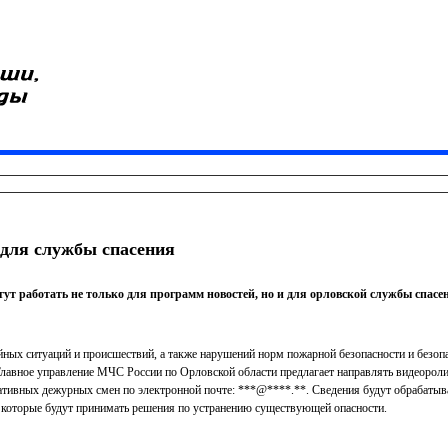
для службы спасения
ут работать не только для программ новостей, но и для орловской службы спасе
йных ситуаций и происшествий, а также нарушений норм пожарной безопасности и безоп
 Главное управление МЧС России по Орловской области предлагает направлять видеоро
ативных дежурных смен по электронной почте: ***@****.**. Сведения будут обрабатыв
 которые будут принимать решения по устранению существующей опасности.