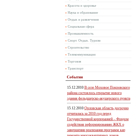
Красота и здоровье
Наука и образование
Отдых и развлечения
Социальная сфера
Промышленность
Спорт. Отдых. Туризм
Строительство
Телекоммуникации
Торговля
Транспорт
События
15.12.2010
В селе Моховое Покровского
района состоялось открытие нового
здания фельдшерско-акушерского пункта
15.12.2010
Орловская область досрочно
отчиталась за 2010 год перед
Государственной корпорацией – Фондом
содействия реформированию ЖКХ о
завершении реализации программ кап
ремонта многоквартирных домов