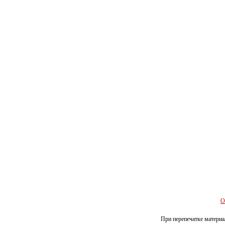
О
При перепечатке материал