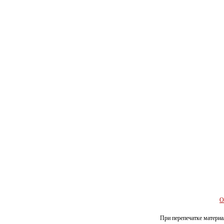
О
При перепечатке материал