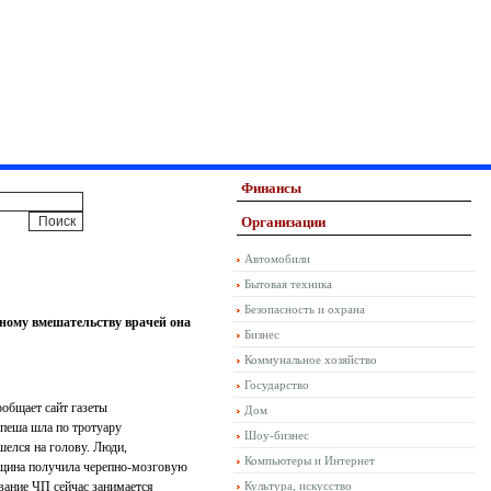
Финансы
Организации
Автомобили
Бытовая техника
Безопасность и охрана
вному вмешательству врачей она
Бизнес
Коммунальное хозяйство
Государство
ообщает сайт газеты
Дом
спеша шла по тротуару
Шоу-бизнес
шелся на голову. Люди,
Компьютеры и Интернет
нщина получила черепно-мозговую
вание ЧП сейчас занимается
Культура, искусство