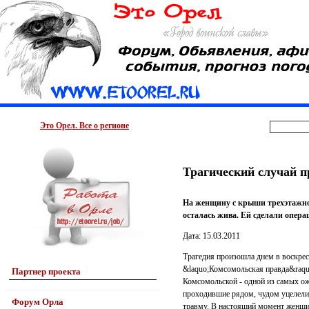
Это Орел. Все о регионе
Трагический случай п
На женщину с крыши трехэтажног
осталась жива. Ей сделали опера
Дата: 15.03.2011
Трагедия произошла днем в воскресе
&laquo;Комсомольская правда&raquo
Партнер проекта
Комсомольской - одной из самых ож
проходившие рядом, чудом уцелели.
Форум Орла
травму. В настоящий момент женщин