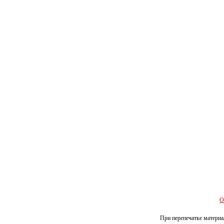
О
При перепечатке материал