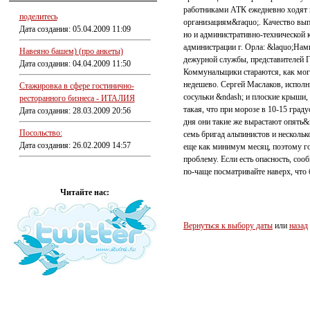
работниками АТК ежедневно ходят 
поделитесь
организациям&raquo;. Качество вып
Дата создания: 05.04.2009 11:09
но и административно-технической 
администрации г. Орла: &laquo;Нам
Навеяно башем) (про анкеты)
дежурной службы, представителей Г
Дата создания: 04.04.2009 11:50
Коммунальщики стараются, как могут
недешево. Сергей Маслаков, испол
Стажировка в сфере гостинично-
сосульки &ndash; и плоские крыши, 
ресторанного бизнеса - ИТАЛИЯ
такая, что при морозе в 10-15 граду
Дата создания: 28.03.2009 20:56
дня они такие же вырастают опять&
Посольство:
семь бригад альпинистов и нескольк
Дата создания: 26.02.2009 14:57
еще как минимум месяц, поэтому г
проблему. Если есть опасность, соо
по-чаще посматривайте наверх, что 
Читайте нас:
Вернуться к выбору даты
или
назад