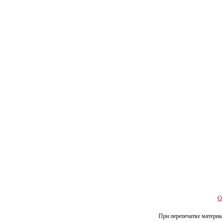
О
При перепечатке материал