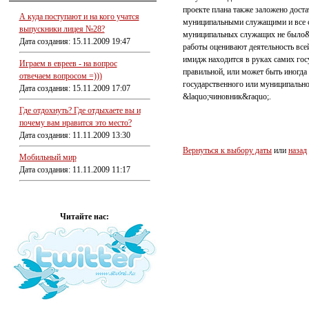
проекте плана также заложено дост
А куда поступают и на кого учатся
муниципальными служащими и все сд
выпускники лицея №28?
муниципальных служащих не было&r
Дата создания: 15.11.2009 19:47
работы оценивают деятельность всей
имидж находится в руках самих гос
Играем в евреев - на вопрос
правильной, или может быть иногда
отвечаем вопросом =)))
государственного или муниципально
Дата создания: 15.11.2009 17:07
&laquo;чиновник&raquo;.
Где отдохнуть? Где отдыхаете вы и
почему вам нравится это место?
Дата создания: 11.11.2009 13:30
Вернуться к выбору даты
или
назад
Мобильный мир
Дата создания: 11.11.2009 11:17
Читайте нас: