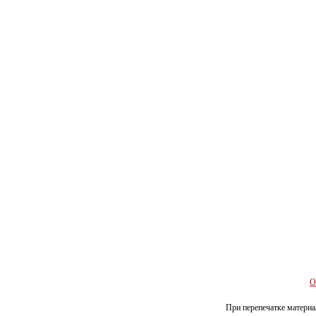
О
При перепечатке материал