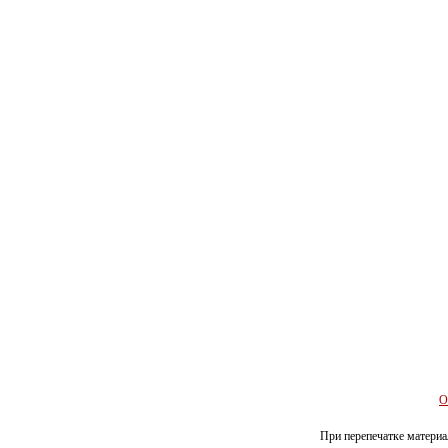
О
При перепечатке материал