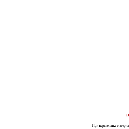
О
При перепечатке материал