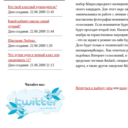
выбор &laquo;народного милиционе
Кто твой классный руководитель?
своего кандидата. Для этого надо з
Дата создания: 22.06.2009 11:45
замначальника по работе с личным 
выставлены фотографии номинантов 
Какой кабинет школы самый
голосование. Если номинантов буде
лучший?
будет проходит второй этап. Наскол
Дата создания: 22.06.2009 11:44
ноября на торжественном мероприят
- что на экране в режиме он-лайн б
Школьная Любовь .
Дело будет только в технической ст
Дата создания: 22.06.2009 1:29
милиционер&raquo;. Как отметила 
Что лучше идти в первый класс или
подобных Интернет-голосований, и 
заканчивать 11?
предельно честным &ndash; специал
Дата создания: 21.06.2009 21:13
адреса, а также другие хакерские &
Читайте нас:
Вернуться к выбору даты
или
назад