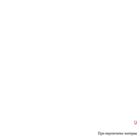
О
При перепечатке материал