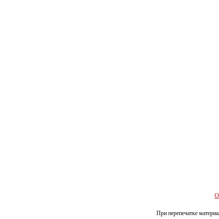
О
При перепечатке материал