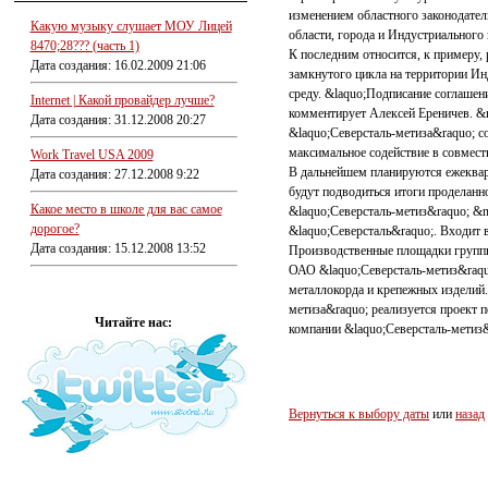
изменением областного законодател
Какую музыку слушает МОУ Лицей
области, города и Индустриального
8470;28??? (часть 1)
К последним относится, к примеру, 
Дата создания: 16.02.2009 21:06
замкнутого цикла на территории Ин
среду. &laquo;Подписание соглашен
Internet | Какой провайдер лучше?
комментирует Алексей Ереничев. &n
Дата создания: 31.12.2008 20:27
&laquo;Северсталь-метиза&raquo; 
максимальное содействие в совмест
Work Travel USA 2009
В дальнейшем планируются ежекварт
Дата создания: 27.12.2008 9:22
будут подводиться итоги проделанн
Какое место в школе для вас самое
&laquo;Северсталь-метиз&raquo; &
дорогое?
&laquo;Северсталь&raquo;. Входит 
Дата создания: 15.12.2008 13:52
Производственные площадки группы
ОАО &laquo;Северсталь-метиз&raquo
металлокорда и крепежных изделий.
метиза&raquo; реализуется проект 
Читайте нас:
компании &laquo;Северсталь-метиз&
Вернуться к выбору даты
или
назад