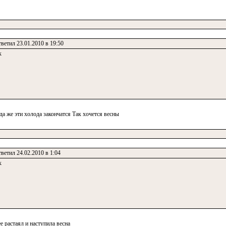
ветил 23.01.2010 в 19:50
к
да же эти холода закончатся Так хочется весны
ветил 24.02.2010 в 1:04
к
е растаял и наступила весна