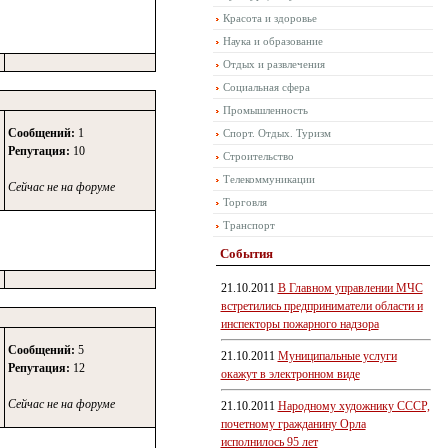
Красота и здоровье
Наука и образование
Отдых и развлечения
Социальная сфера
Промышленность
Сообщений:
1
Спорт. Отдых. Туризм
Репутация:
10
Строительство
Телекоммуникации
Сейчас не на форуме
Торговля
Транспорт
События
21.10.2011
В Главном управлении МЧС
встретились предприниматели области и
инспекторы пожарного надзора
Сообщений:
5
21.10.2011
Муниципальные услуги
Репутация:
12
окажут в электронном виде
Сейчас не на форуме
21.10.2011
Народному художнику СССР,
почетному гражданину Орла
исполнилось 95 лет