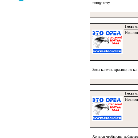
пиццу хочу
Гость
от
Новичо
Зима конечно красиво, но ког
Гость
от
Новичо
Хочется чтобы снег побыстре