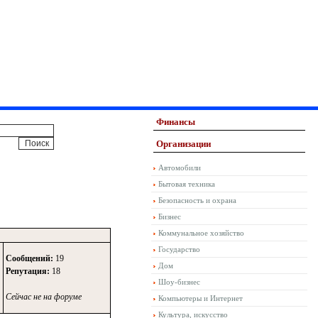
Финансы
Организации
Автомобили
Бытовая техника
Безопасность и охрана
Бизнес
Коммунальное хозяйство
Государство
Сообщений:
19
Дом
Репутация:
18
Шоу-бизнес
Сейчас не на форуме
Компьютеры и Интернет
Культура, искусство