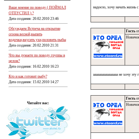
надоело, хочу начать жизнь с
Ваше мнение по поводу ( ПОЙМАЛ
ОТПУСТИЛ ) ?
Дата создания: 20.02.2010 23:46
Обсуждаем Встреча на открытии
Гость
от
сезона весной,выпить
Новичо
водочки,вкусить ухи,половить рыбы
Дата создания: 20.02.2010 21:31
Что вы думаете по поводу группы в
целом?
Дата создания: 16.02.2010 16:23
аааааааааааааааа не хочу эту 
Кто и как готовит рыбу?
Дата создания: 15.02.2010 14:27
Гость
от
Читайте нас:
Новичо