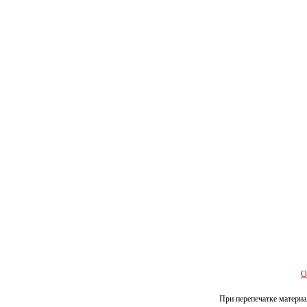
О
При перепечатке материал