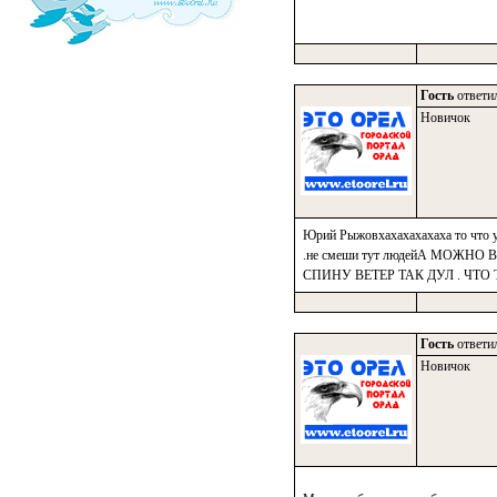
Гость
ответил
Новичок
Юрий Рыжовхахахахахаха то что у т
.не смеши тут людейА МОЖН
СПИНУ ВЕТЕР ТАК ДУЛ . ЧТО
Гость
ответил
Новичок