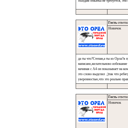
Маздам обкатка не требуется, эти
Гость
ответил
Новичок
да ты что?Степан,а ты из Орла?я п
написано,желательново избежание 
начиная с А4 он показывает на ко
это слово выделил .;)так что ребя
уверенностью,что это реально прав
Гость
ответил
Новичок