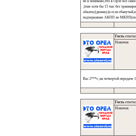
не я понимаю,что в Орле все сами 
;)там хотя бы 15 тыс без транжир
обкатку(движку)а если ебанутый,
подчеркиваю АКПП не МКПП(под го
Гость
ответил
Новичок
Ваз 2***г.,на четвертой передаче 
Гость
ответил
Новичок