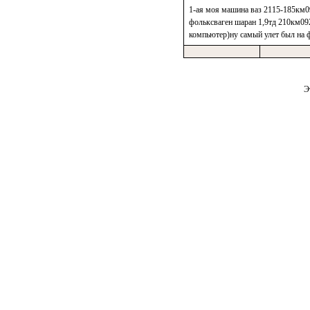
1-ая моя машина ваз 2115-185км0
фольксваген шаран 1,9тд 210км092
компьютер)ну самый улет был на 
Э