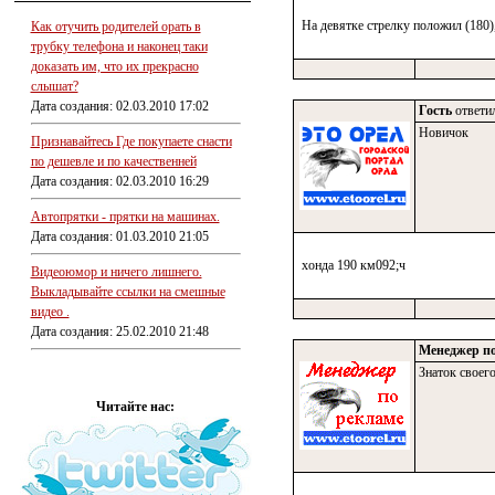
На девятке стрелку положил (180)
Как отучить родителей орать в
трубку телефона и наконец таки
доказать им, что их прекрасно
слышат?
Дата создания: 02.03.2010 17:02
Гость
ответил
Новичок
Признавайтесь Где покупаете снасти
по дешевле и по качественней
Дата создания: 02.03.2010 16:29
Автопрятки - прятки на машинах.
Дата создания: 01.03.2010 21:05
хонда 190 км092;ч
Видеоюмор и ничего лишнего.
Выкладывайте ссылки на смешные
видео .
Дата создания: 25.02.2010 21:48
Менеджер по
Знаток своего
Читайте нас: