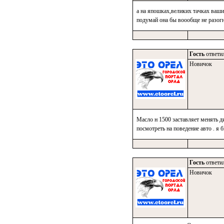
а на япошках,великих тачках ваших
подумай она бы воообще не разогн
Гость
ответил
Новичок
Масло н 1500 заставляет менять ди
посмотреть на поведение авто . я 
Гость
ответил
Новичок