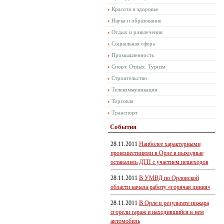
Красота и здоровье
Наука и образование
Отдых и развлечения
Социальная сфера
Промышленность
Спорт. Отдых. Туризм
Строительство
Телекоммуникации
Торговля
Транспорт
События
28.11.2011
Наиболее характерными
происшествиями в Орле в выходные
оставались ДТП с участием пешеходов
28.11.2011
В УМВД по Орловской
области начала работу «горячая линия»
28.11.2011
В Орле в результате пожара
сгорели гараж и находившийся в нем
автомобиль