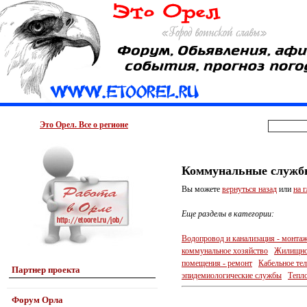
Это Орел. Все о регионе
Коммунальные служб
Вы можете
вернуться назад
или
на 
Еще разделы в категории:
Водопровод и канализация - монтаж
коммунальное хозяйство
Жилищно-
помещения - ремонт
Кабельное те
Партнер проекта
эпидемиологические службы
Тепло
Форум Орла