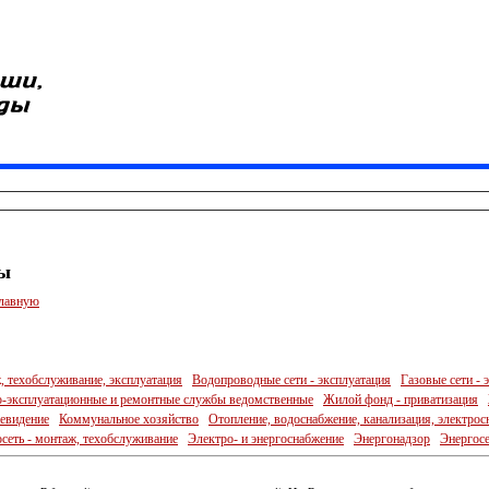
ы
главную
, техобслуживание, эксплуатация
Водопроводные сети - эксплуатация
Газовые сети - 
эксплуатационные и ремонтные службы ведомственные
Жилой фонд - приватизация
левидение
Коммунальное хозяйство
Отопление, водоснабжение, канализация, электрос
сеть - монтаж, техобслуживание
Электро- и энергоснабжение
Энергонадзор
Энергосе