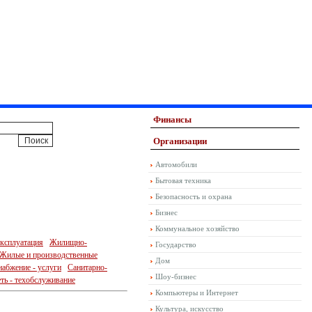
Финансы
Организации
Автомобили
Бытовая техника
Безопасность и охрана
Бизнес
Коммунальное хозяйство
эксплуатация
Жилищно-
Государство
Жилые и производственные
Дом
набжение - услуги
Санитарно-
Шоу-бизнес
ть - техобслуживание
Компьютеры и Интернет
Культура, искусство