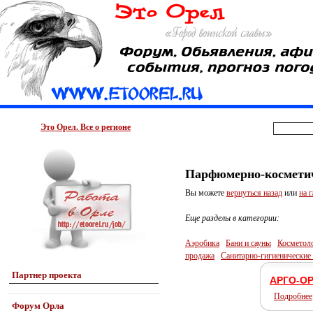
Это Орел. Все о регионе
Парфюмерно-косметич
Вы можете
вернуться назад
или
на 
Еще разделы в категории:
Аэробика
Бани и сауны
Косметоло
продажа
Санитарно-гигиенические 
Партнер проекта
АРГО-О
Подробнее
Форум Орла