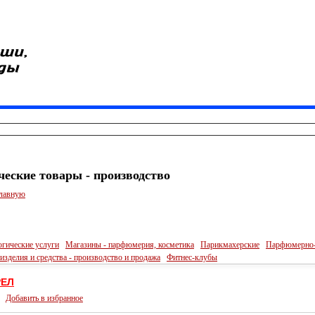
еские товары - производство
главную
гические услуги
Магазины - парфюмерия, косметика
Парикмахерские
Парфюмерно-к
изделия и средства - производство и продажа
Фитнес-клубы
РЕЛ
Добавить в избранное