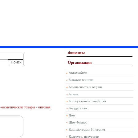
Финансы
Организации
Автомобили
Бытовая техника
Безопасность и охрана
Бизнес
Коммунальное хозяйство
осметические товары - оптовая
Государство
Дом
Шоу-бизнес
Компьютеры и Интернет
Культура, искусство