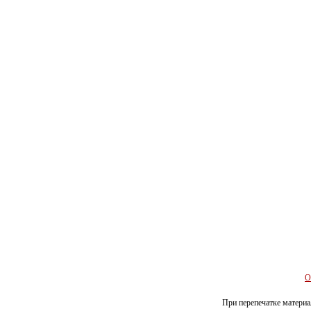
О
При перепечатке материал