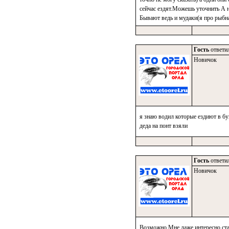
сейчас ездят.Можешь уточнить А н
Бывают ведь и мудаки(я про рыбна
Гость
ответил
Новичок
я знаю водил которые ездиют в бу
деда на понт взяли
Гость
ответил
Новичок
Возможно Мне даже интересно стал