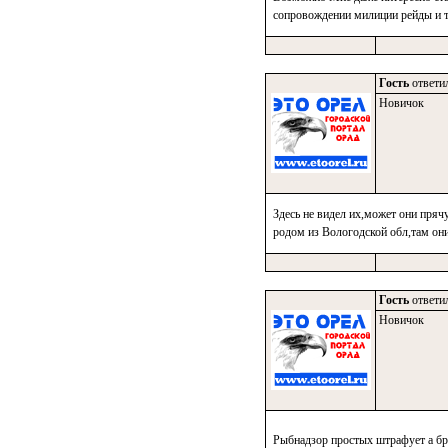
сопровождении милиции рейды и т д
Гость
ответил
Новичок
Здесь не видел их,может они прячу
родом из Вологодской обл,там они
Гость
ответил
Новичок
Рыбнадзор простых штрафует а бра