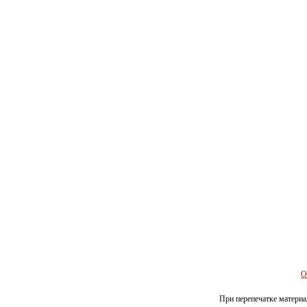
О
При перепечатке материал