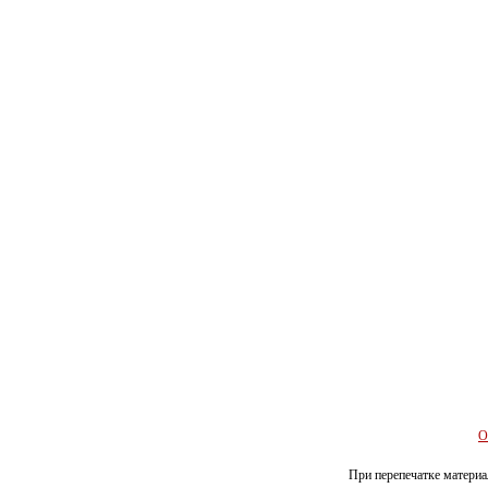
О
При перепечатке материал