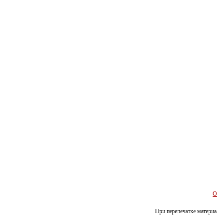
О
При перепечатке материал