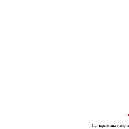
О
При перепечатке материал