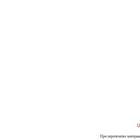
О
При перепечатке материал