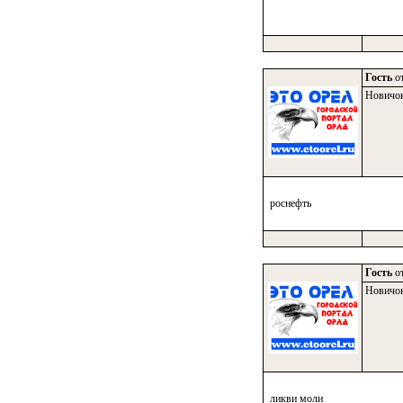
Гость
от
Новичо
роснефть
Гость
от
Новичо
ликви моли