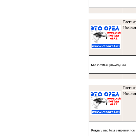
Гость
от
Новичо
как мнения расходятся
Гость
от
Новичо
Когда у вас был заправлялся