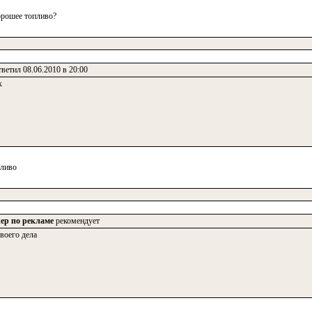
орошее топливо?
ветил 08.06.2010 в 20:00
к
пливо
ер по рекламе
рекомендует
воего дела