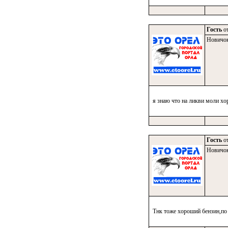
Гость
от
Новичо
я знаю что на ликви моли хор
Гость
от
Новичо
Тнк тоже хороший бензин,по к