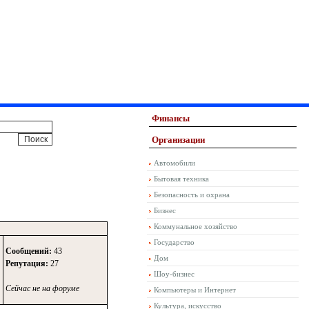
Финансы
Организации
Автомобили
Бытовая техника
Безопасность и охрана
Бизнес
Коммунальное хозяйство
Государство
Сообщений:
43
Дом
Репутация:
27
Шоу-бизнес
Сейчас не на форуме
Компьютеры и Интернет
Культура, искусство