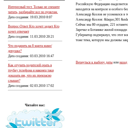
Российскую Федерацию выделяется с
Интересный тест. Только не спешите
находится на контроле и особого бе
читать, разбирайте все по пунктам.
Александр Козлов не усомнился в т
Дата создания: 19.03.2010 8:07
Александр Козлов: &laquo;301 &ndas
Сейчас мы 80 отдадим, 221 останет
Вопрос-Ответ Кто хочет задает Кто
Заречке и Ботанике жилой площади 
хочет отвечает
Губернатор подчеркнул, что этот в
Дата создания: 11.03.2010 20:21
тоже тема, которую мы должны закр
Что подарить на 8 марта маме/
девушке?
Дата создания: 03.03.2010 16:47
Вернуться к выбору даты
или
назад
Как отучить родителей орать в
трубку телефона и наконец таки
доказать им, что их прекрасно
слышат?
Дата создания: 02.03.2010 17:02
Читайте нас: