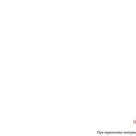
О
При перепечатке материал