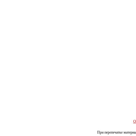
О
При перепечатке материал