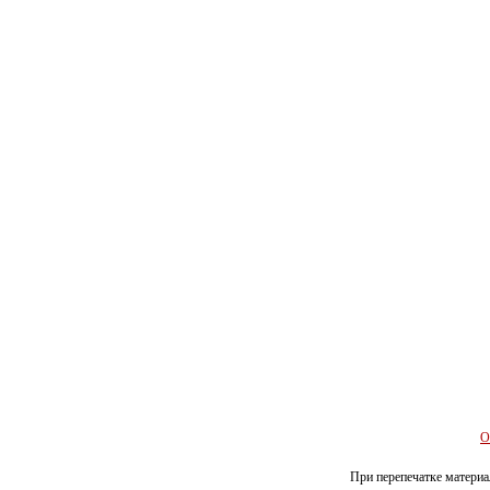
О
При перепечатке материал