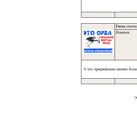
Гость
ответил
Новичок
А что, приципиально именно боль
Э