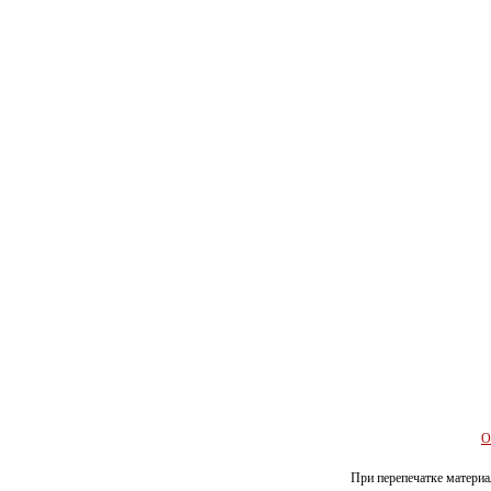
О
При перепечатке материал