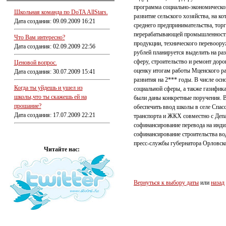
программа социально-экономическог
Школьная команда по DoTA AllStars.
развитие сельского хозяйства, на к
Дата создания: 09.09.2009 16:21
среднего предпринимательства, тор
перерабатывающей промышленности 
Что Вам интересно?
продукции, технического перевоор
Дата создания: 02.09.2009 22:56
рублей планируется выделить на р
сферу, строительство и ремонт дор
Ценовой вопрос.
оценку итогам работы Мценского ра
Дата создания: 30.07.2009 15:41
развития на 2*** годы. В числе ос
Когда ты уйдешь и ушел из
социальной сферы, а также газифи
школы,что ты скажешь ей на
были даны конкретные поручения. В
прошание?
обеспечить ввод школы в селе Спасс
Дата создания: 17.07.2009 22:21
транспорта и ЖКХ совместно с Деп
софинансирование перевода на инди
софинансирование строительства вод
пресс-службы губернатора Орловско
Читайте нас:
Вернуться к выбору даты
или
назад