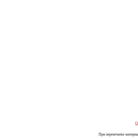
О
При перепечатке материал