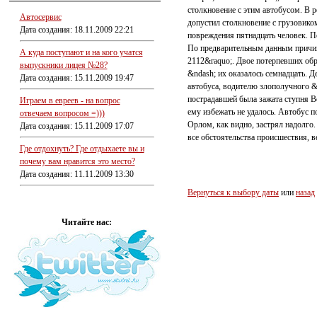
столкновение с этим автобусом. В р
Автосервис
допустил столкновение с грузовико
Дата создания: 18.11.2009 22:21
повреждения пятнадцать человек. П
По предварительным данным причин
А куда поступают и на кого учатся
2112&raquo;. Двое потерпевших об
выпускники лицея №28?
&ndash; их оказалось семнадцать. 
Дата создания: 15.11.2009 19:47
автобуса, водителю злополучного 
пострадавшей была зажата ступня В
Играем в евреев - на вопрос
ему избежать не удалось. Автобус п
отвечаем вопросом =)))
Орлом, как видно, застрял надолго
Дата создания: 15.11.2009 17:07
все обстоятельства происшествия, в
Где отдохнуть? Где отдыхаете вы и
почему вам нравится это место?
Дата создания: 11.11.2009 13:30
Вернуться к выбору даты
или
назад
Читайте нас: