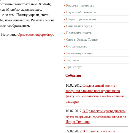
гут жить (самостоятельно. &ndash;
Красота и здоровье
Эмма Милейко, жительница с.
Наука и образование
не на чем. Плитку украли, света
Отдых и развлечения
а, пока неизвестно. Работать они не
еским соображениям.
Социальная сфера
Промышленность
Источник:
Орловское информбюро
Спорт. Отдых. Туризм
Строительство
Телекоммуникации
Торговля
Транспорт
События
10.02.2012
Следственный комитет
завершил сложное расследование по
факту мошенничества в особо крупных
размерах
10.02.2012
В Орловском краеведческом
музее открылась персональная выставка
Игоря Тихонова
09.02.2012
В Орловской области