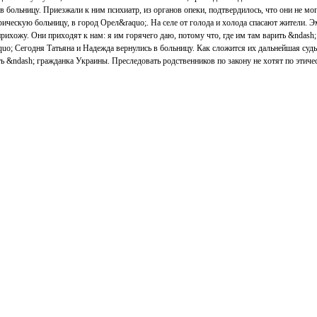
в больницу. Приезжали к ним психиатр, из органов опеки, подтвердилось, что они не мо
рическую больницу, в город Орел&raquo;. На селе от голода и холода спасают жители. 
прихожу. Они приходят к нам: я им горячего даю, потому что, где им там варить &ndash; 
quo; Сегодня Татьяна и Надежда вернулись в больницу. Как сложится их дальнейшая судьб
ть &ndash; гражданка Украины. Преследовать родственников по закону не хотят по этич