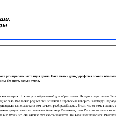
йона разыгралась настоящая драма. Пока мать и дочь Дорофеевы лежали в больни
ье без света, воды и тепла.
уже никто верил. Но в августе заброшенный дом обрел хозяев. Пятидесятитрехлетняя Тат
одное село. Вот только родных стен не нашли. О проблемах говорить на камеру Надежда 
еди видели, как она ночами дом на части разбирала&raquo;. В том, что от дома в пользу
администрации сельского поселения Александр Мельников, глава Рогатинского сельского 
а был муж у нее, они жили за счет своего хозяйства, три года назад повесился. Выявили