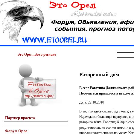
Это Орел. Все о регионе
Разоренный дом
В селе Рогатино Должанского ра
Поселиться пришлось в ветхом жил
Дата: 22.10.2010
В то, что здесь снова будут жить, 
Надежда из больницы вернулись в р
Партнер проекта
разорила тетка. Говорит, &laquo;сос
родственники, не сомневаются и в 
Форум Орла
продали родственники по мужу. Когд