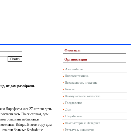
Финансы
Организации
Автомобили
Бытовая техника
Безопасность и охрана
це, их дом разобрали.
Бизнес
Коммунальное хозяйство
Государство
ьяна Дорофеева и ее 27-летняя дочь
Дом
постеснялась. По ее словам, дом
Шоу-бизнес
 своего кармана избавились
Компьютеры и Интернет
поселения: &laquo;В этом году дом
, что они больные &ndash; не
Культура, искусство