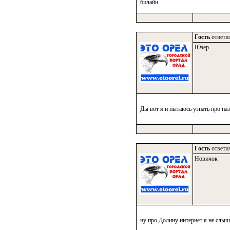
билайн
Гость
ответил
Юзер
Ды вот я и пытаюсь узнать про п
Гость
ответил
Новичок
ну про Долину интернет я не слыша