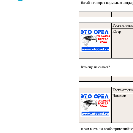
билайн .говорят нормально .когда
Гость
ответил
Юзер
Кто еще че скажет?
Гость
ответил
Новичок
я сам в ктв, но особо притензий 