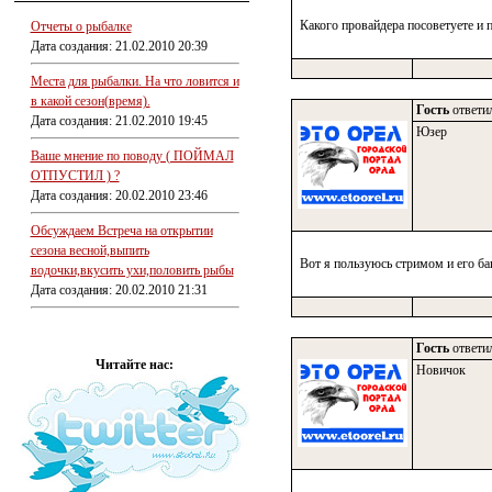
Какого провайдера посоветуете и 
Отчеты о рыбалке
Дата создания: 21.02.2010 20:39
Места для рыбалки. На что ловится и
в какой сезон(время).
Гость
ответил
Дата создания: 21.02.2010 19:45
Юзер
Ваше мнение по поводу ( ПОЙМАЛ
ОТПУСТИЛ ) ?
Дата создания: 20.02.2010 23:46
Обсуждаем Встреча на открытии
сезона весной,выпить
Вот я пользуюсь стримом и его ба
водочки,вкусить ухи,половить рыбы
Дата создания: 20.02.2010 21:31
Гость
ответил
Читайте нас:
Новичок