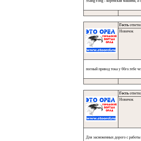
SsangYong - корейская машина, а 
Гость
ответил
Новичок
погный привод тока у 66го.тебе че
Гость
ответил
Новичок
Для заснеженных дорого с работы