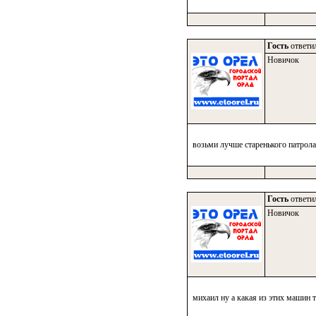
Гость
ответил
Новичок
возьми лучше старенького патрола
Гость
ответил
Новичок
михаил ну а какая из этих машин т