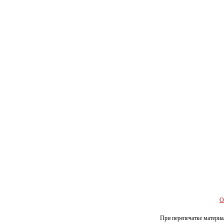
О
При перепечатке материал