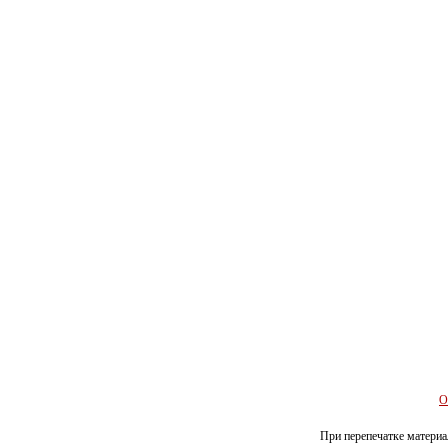
О
При перепечатке материал