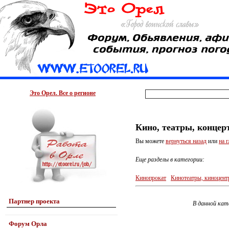
Это Орел. Все о регионе
Кино, театры, концер
Вы можете
вернуться назад
или
на 
Еще разделы в категории:
Кинопрокат
Кинотеатры, киноцен
Партнер проекта
В данной кат
Форум Орла