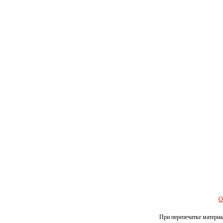
О
При перепечатке материал