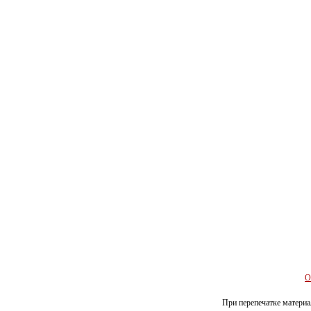
О
При перепечатке материал