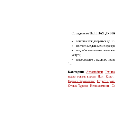
Сотрудникам
ЗЕЛЕНАЯ ДУБР
описание как добраться д
контактные данные менеджеро
подробное описание деятел
услуги;
информацию о скидках, пров
Категории:
Автомобили
Техник
право, органы власти
Дом
Кино-,
Наука и образование
Отдых и разв
Отдых. Туризм
Недвижимость
Св