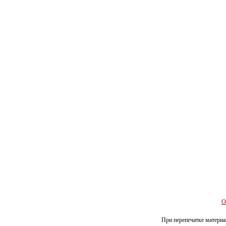
О
При перепечатке материал